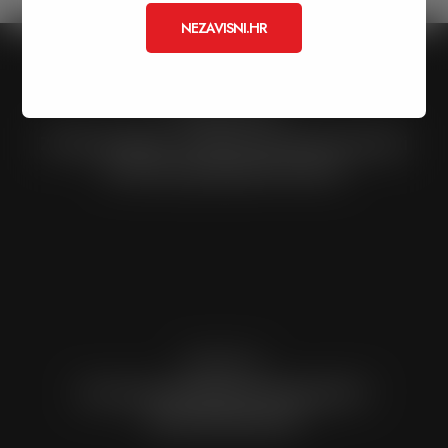
NEZAVISNI.HR
Previous Post
ZOOM ZAGREB - Lacković #nezavisnimandati
#izboribezpobjednika #sjever
Next Post
#krećemo#birajdomaće#glasajZA??
NEZAVISNImandat