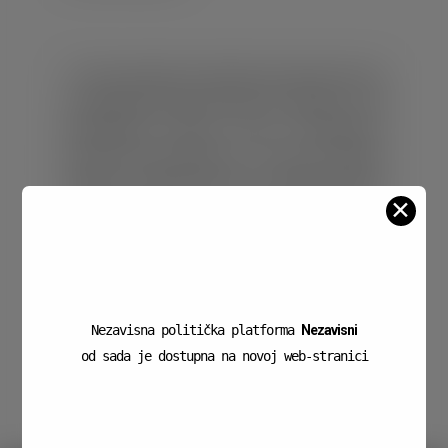
?? Svim građanima čestitam Dan državnosti koji
ove godine ponovno slavimo 30. svibnja. ?? Taj
tradicionalni datum vraća dostojanstvo
proslave Dana državnosti ?? neka se zavijore
zastave i probudi ponos na stvaranje toliko
✕
sanjane države za koju su položeni mnogi životi.
?? #samopozitivno
Nezavisna politička platforma
Nezavisni
od sada je dostupna na novoj web-stranici
zanezavisne