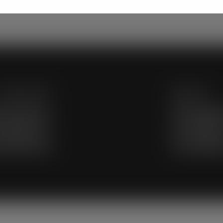
Previous Post
Next Post
nje izborne
Financijsk
kandidat za
promidžbe-
a Đurđevca
za Gradsk