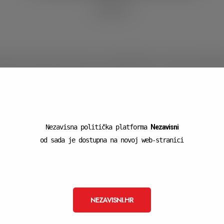
12/05/2017
zvješća za financiranje izborne promidžbe-Marina , Općina Ferdinan
čelnicu općine Ferdinandovac
sta
Nezavisna politička platforma
Nezavisni
od sada je dostupna na novoj web-stranici
NEZAVISNI.HR