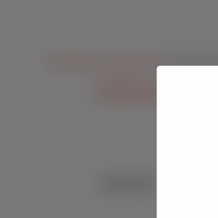
Početna stranica
»
Priopćenja i najave
»
Financijska i
Marina Vranić – kandidatkinja za na
Općina Ferdinandovac – nezavisna li
zanezavisne