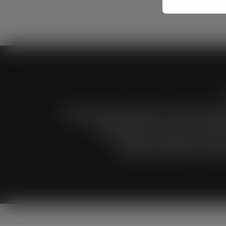
Financijska izvješća za financira
promidžbe- Hrvoje Janči 
gradonačelnika Grad