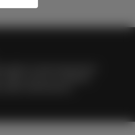
a izvješća za financiranje izborne
 Željko Lacković, nositelj liste
o vijeće Grada Đurđevca