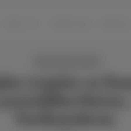
modal-check
PROGRAM I STATUT
PRIOPĆENJA I NAJAVE
PRIDRUŽI NAM 
Financijska izvješća i obavijesti
ska izvješća za fin
 promidžbe-Marina 
Ferdinandovac