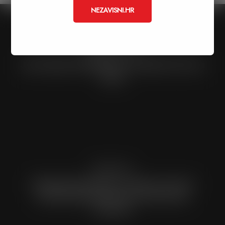
NEZAVISNI.HR
Previous Post
Janči najavio kandidaturu i predstavio listu za
vijeće
Next Post
#glasajmoZAdomaće: U Saboru moramo
imati domaće ljude koji će štititi naše
interese!