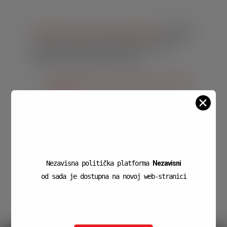
Početna stranica
»
Priopćenja i najave
»
Godišnji
program i Financijski plan za 2021. godinu
Željko Lacković- Nezavisne liste
Godišnji program i Financijski plan za 2021.
godinu
✕
Nezavisna politička platforma
Nezavisni
od sada je dostupna na novoj web-stranici
zanezavisne