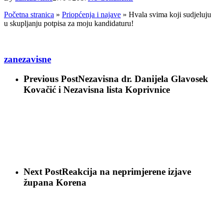
Početna stranica
»
Priopćenja i najave
»
Hvala svima koji sudjeluju
u skupljanju potpisa za moju kandidaturu!
zanezavisne
Previous Post
Nezavisna dr. Danijela Glavosek
Kovačić i Nezavisna lista Koprivnice
Next Post
Reakcija na neprimjerene izjave
župana Korena