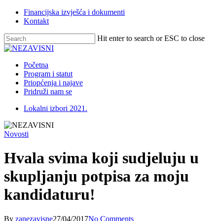
Skip
Financijska izvješća i dokumenti
to
Kontakt
main
content
Hit enter to search or ESC to close
Close
Search
Menu
Početna
Program i statut
Priopćenja i najave
Pridruži nam se
Lokalni izbori 2021.
Novosti
Hvala svima koji sudjeluju u
skupljanju potpisa za moju
kandidaturu!
By
zanezavisne
27/04/2017
No Comments