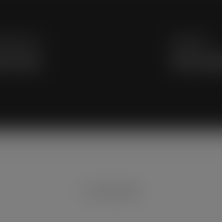
vious Post
Next Post
ne Drnje
Naš kandi
© 2026 NEZAVISNI.