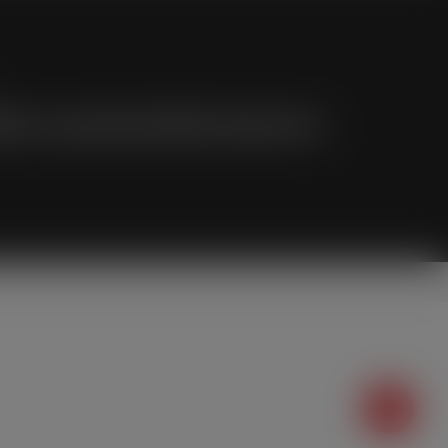
dat za gradonačelnika Koprivnice