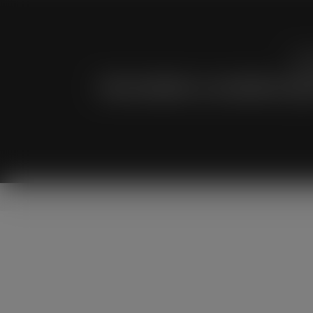
Pre
Naš kandidat za načelnika Opći