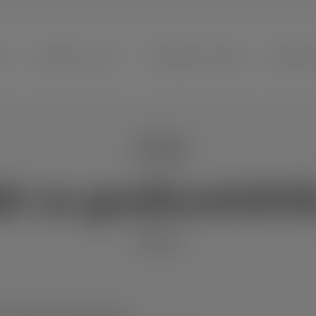
modal-check
TNA
PROGRAM I STATUT
PRIOPĆENJA I NAJAVE
PRIDRUŽI
Novosti
at za gradonačelni
11/05/2021