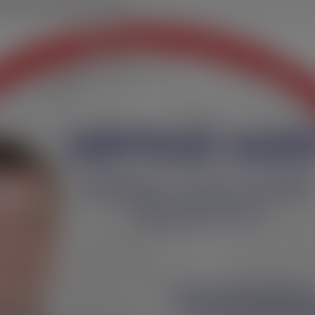
za gradonačelnika Đurđevca