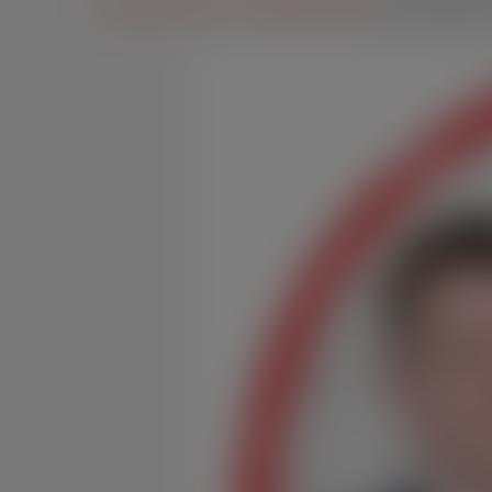
Početna stranica
»
Priopćenja i najave
»
Naš kandidat 