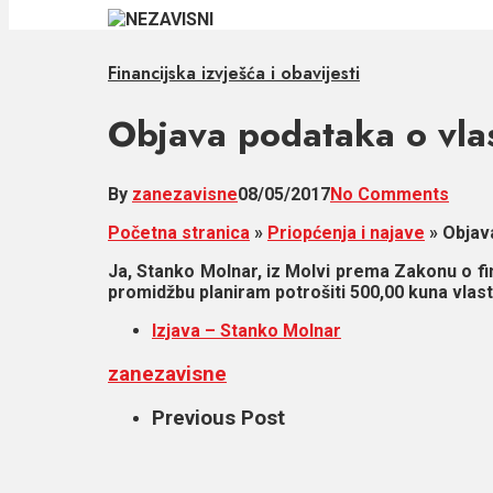
Financijska izvješća i obavijesti
Objava podataka o vlas
By
zanezavisne
08/05/2017
No Comments
Početna stranica
»
Priopćenja i najave
»
Objav
Ja, Stanko Molnar, iz Molvi prema Zakonu o fi
promidžbu planiram potrošiti 500,00 kuna vlast
Izjava – Stanko Molnar
zanezavisne
Previous Post