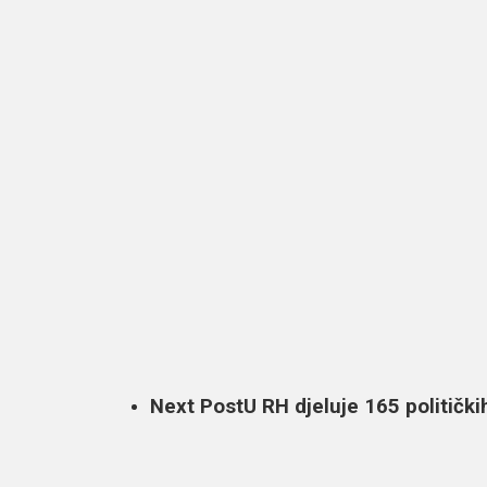
Next Post
U RH djeluje 165 politički