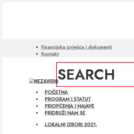
Skip
to
main
content
Financijska izvješća i dokumenti
Kontakt
Close
Search
Menu
POČETNA
PROGRAM I STATUT
PRIOPĆENJA I NAJAVE
PRIDRUŽI NAM SE
LOKALNI IZBORI 2021.